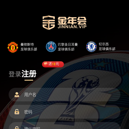
送
18
元
注册
登录