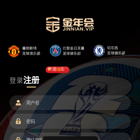
送
18
元
注册
登录