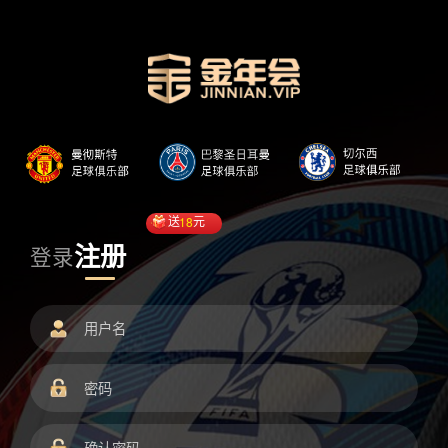
送
18
元
注册
登录