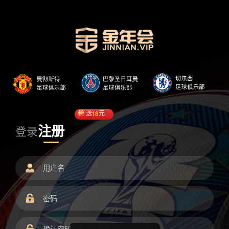
送
18
元
注册
登录