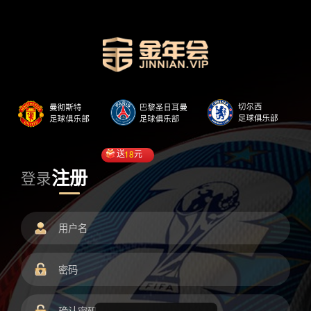
送
18
元
注册
登录